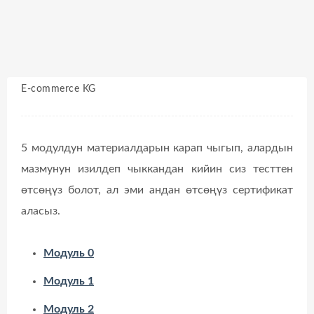
E-commerce KG
5 модулдун материалдарын карап чыгып, алардын
мазмунун изилдеп чыккандан кийин сиз тесттен
өтсөңүз болот, ал эми андан өтсөңүз сертификат
аласыз.
Модуль 0
Модуль 1
Модуль 2