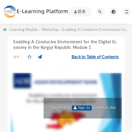
登录
Learning Module
Workshop
Enabling A Conducive Environment for the Digital Economy in the Kyrgyz Republic Module 1
>
>
>
Enabling A Conducive Environment for the Digital Ec
onomy in the Kyrgyz Republic Module 1
Back to Table of Contents
操作：
You need to
Sign In
to watch this
video.