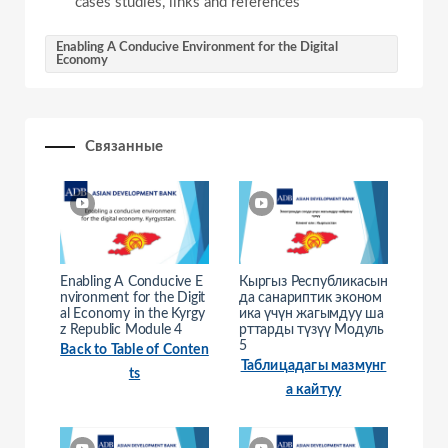
cases studies, links and references
Enabling A Conducive Environment for the Digital
Economy
Связанные
Enabling A Conducive E
Кыргыз Республикасын
nvironment for the Digit
да санариптик эконом
al Economy in the Kyrgy
ика үчүн жагымдуу ша
z Republic Module 4
рттарды түзүү Модуль
5
Back to Table of Conten
Таблицадагы мазмунг
ts
а кайтуу