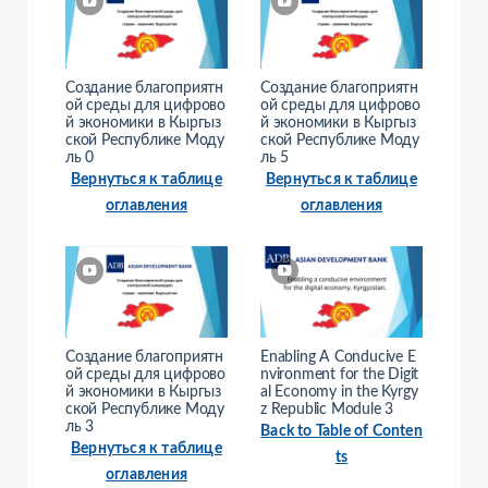
Создание благоприятн
Создание благоприятн
ой среды для цифрово
ой среды для цифрово
й экономики в Кыргыз
й экономики в Кыргыз
ской Республике Моду
ской Республике Моду
ль 0
ль 5
Вернуться к таблице
Вернуться к таблице
оглавления
оглавления
Создание благоприятн
Enabling A Conducive E
ой среды для цифрово
nvironment for the Digit
й экономики в Кыргыз
al Economy in the Kyrgy
ской Республике Моду
z Republic Module 3
ль 3
Back to Table of Conten
Вернуться к таблице
ts
оглавления