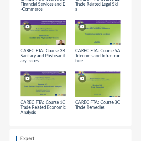
Financial Services and E
Trade Related Legal Skill
-Commerce
s
CAREC FTA: Course 3B
CAREC FTA: Course 5A
Sanitary and Phytosanit
Telecoms and Infrastruc
ary Issues
ture
CAREC FTA: Course 1C
CAREC FTA: Course 3C
Trade Related Economic
Trade Remedies
Analysis
Expert