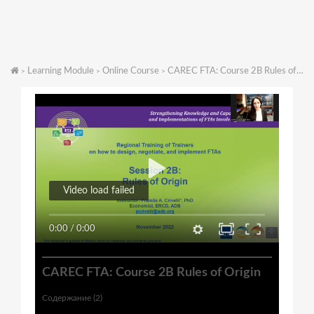
Learning Module
Online Course
CAREC FTA: Course 2B Rules of Origin
>
>
>
Video load failed
0:00
/
0:00
CAREC FTA: Course 2B Rules of Origin
Содержание (2)