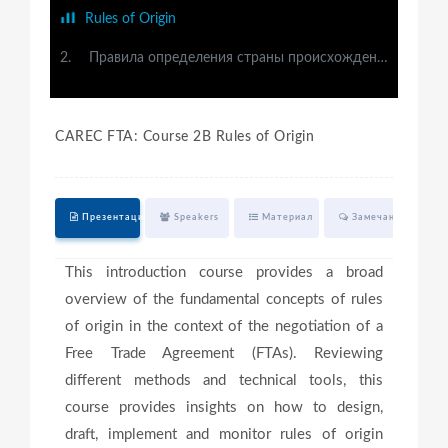
Rules of Origin
2.
Правила определения страны происхождения товаров
CAREC FTA: Course 2B Rules of Origin
Презентация
Speakers
Материал
Замечания
Q
This introduction course provides a broad
overview of the fundamental concepts of rules
of origin in the context of the negotiation of a
Free Trade Agreement (FTAs). Reviewing
different methods and technical tools, this
course provides insights on how to design,
draft, implement and monitor rules of origin