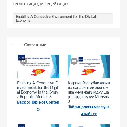
сегментиңизди кеңейтиңиз.
Enabling A Conducive Environment for the Digital
Economy
Связанные
Enabling A Conducive E
Кыргыз Республикасын
nvironment for the Digit
да санариптик эконом
al Economy in the Kyrgy
ика үчүн жагымдуу ша
z Republic Module 3
рттарды түзүү Модуль
3
Back to Table of Conten
Таблицадагы мазмунг
ts
а кайтуу