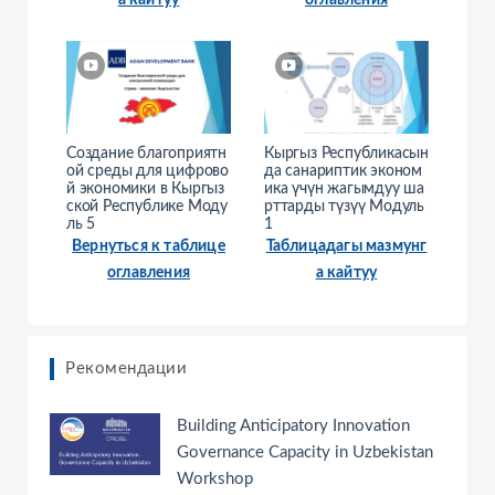
а кайтуу
оглавления
Создание благоприятн
Кыргыз Республикасын
ой среды для цифрово
да санариптик эконом
й экономики в Кыргыз
ика үчүн жагымдуу ша
ской Республике Моду
рттарды түзүү Модуль
ль 5
1
Вернуться к таблице
Таблицадагы мазмунг
оглавления
а кайтуу
Рекомендации
Building Anticipatory Innovation
Governance Capacity in Uzbekistan
Workshop