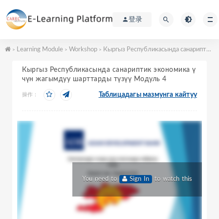
登录
Learning Module
Workshop
Кыргыз Республикасында санариптик экономика үчүн жагымдуу шарттарды түзүү Модуль 4
>
>
>
Кыргыз Республикасында санариптик экономика ү
чүн жагымдуу шарттарды түзүү Модуль 4
Таблицадагы мазмунга кайтуу
操作：
You need to
Sign In
to watch this
video.