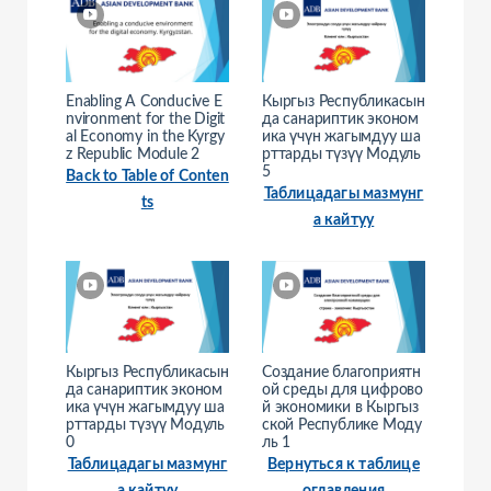
Enabling A Conducive E
Кыргыз Республикасын
nvironment for the Digit
да санариптик эконом
al Economy in the Kyrgy
ика үчүн жагымдуу ша
z Republic Module 2
рттарды түзүү Модуль
5
Back to Table of Conten
Таблицадагы мазмунг
ts
а кайтуу
Кыргыз Республикасын
Создание благоприятн
да санариптик эконом
ой среды для цифрово
ика үчүн жагымдуу ша
й экономики в Кыргыз
рттарды түзүү Модуль
ской Республике Моду
0
ль 1
Таблицадагы мазмунг
Вернуться к таблице