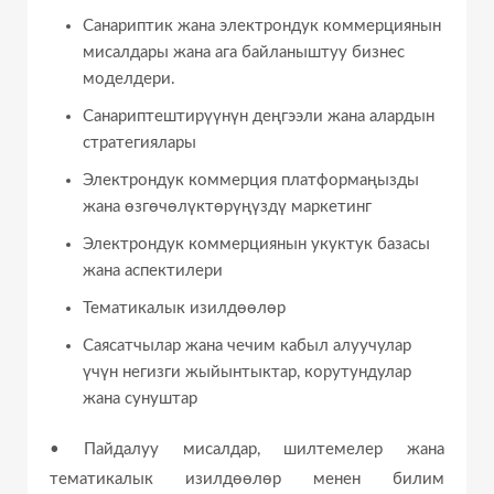
Санариптик жана электрондук коммерциянын
мисалдары жана ага байланыштуу бизнес
моделдери.
Санариптештирүүнүн деңгээли жана алардын
стратегиялары
Электрондук коммерция платформаңызды
жана өзгөчөлүктөрүңүздү маркетинг
Электрондук коммерциянын укуктук базасы
жана аспектилери
Тематикалык изилдөөлөр
Саясатчылар жана чечим кабыл алуучулар
үчүн негизги жыйынтыктар, корутундулар
жана сунуштар
• Пайдалуу мисалдар, шилтемелер жана
тематикалык изилдөөлөр менен билим