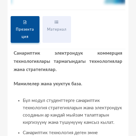
Презента
Материал
ция
Санариптик электрондук коммерция
технологиялары тармагындагы технологиялар
жана стратегиялар.
Мамилелер жана укуктук база.
Бул модул студенттерге санариптик
технология стратегияларын жана электрондук
сооданын ар кандай мыйзам талаптарын
киргизүүнү жана түшүнүүнү камсыз кылат.
Санариптик технология деген эмне